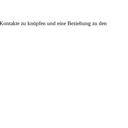
ig Kontakte zu knüpfen und eine Beziehung zu den
Wir sind MTP
Hier gibt es die spannendsten Informationen zu unserer Initiative!