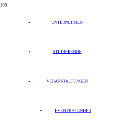
3600+
3600
+
UNTERNEHMEN
Mitglieder
18
18
STUDIERENDE
Standorte
100+
100
+
VERANSTALTUNGEN
Partner
1500+
1500
+
EVENTKALENDER
Projekte