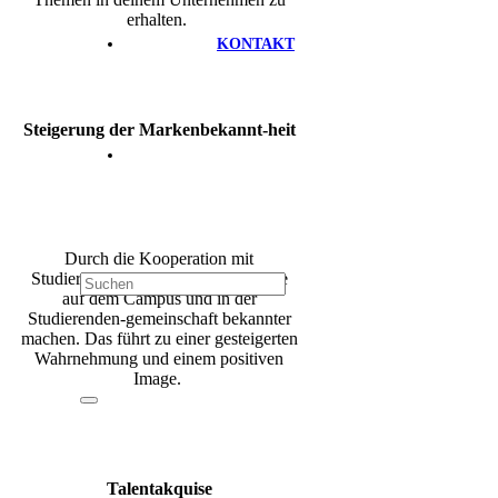
erhalten.
KONTAKT
Steigerung der Markenbekannt-heit
Durch die Kooperation mit
Studierenden kannst du deine Marke
auf dem Campus und in der
Stud
ierenden-
gemeinschaft bekannter
machen. Das führt zu einer gesteigerten
Wahrnehmung und einem positiven
Image.
Talentakquise