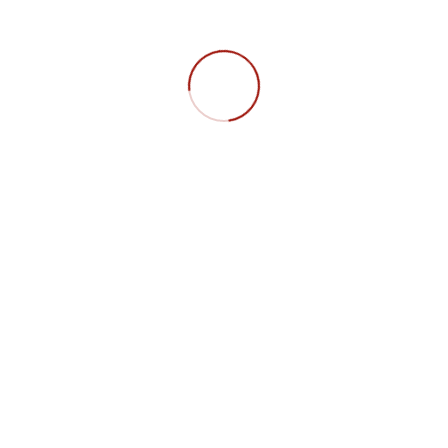
Geschäftsstellen
Aufsichtsrat
Der Aufsichtsrat des MTP e.V. berät und
kontrolliert den Nationalen Vorstand und nimmt
an wichtigen Sitzungen teil.
Aufsichtsrat
Alumni
Die MTP Alumni leben das Netzwerk aus
Wirtschaft, Wissenschaft und Leidenschaft.
Alumni