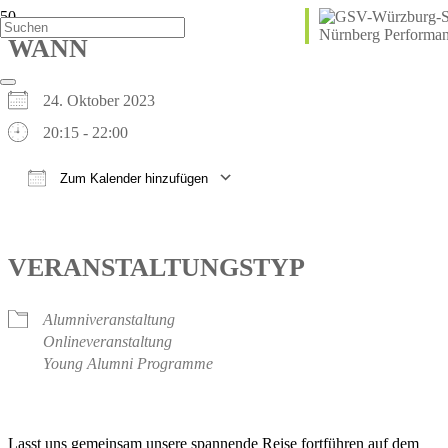
WANN
24. Oktober 2023
20:15 - 22:00
Zum Kalender hinzufügen
ICS herunterladen
Google Kalender
iCalendar
Office 365
Outlook Live
VERANSTALTUNGSTYP
Alumniveranstaltung
Onlineveranstaltung
Young Alumni Programme
Lasst uns gemeinsam unsere spannende Reise fortführen auf dem