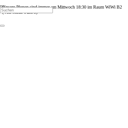
Unsere Plenen sind immer am Mittwoch 18:30 im Raum WiWi B2
(Von-Melle-Park 5)
FAQ
Datenschutz
Impressum
Mitglieder-Login