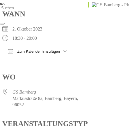
WANN
2. Oktober 2023
18:30 - 20:00
Zum Kalender hinzufügen
ICS herunterladen
Google Kalender
iCalendar
Office 365
Outlook Live
WO
GS Bamberg
Markusstraße 8a, Bamberg, Bayern,
96052
VERANSTALTUNGSTYP