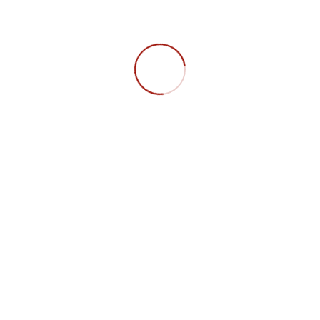
VERANSTALTUNGSTYP
GS Chemnitz
Plenum
Treffen
Mittwoch, 19:00 Uhr
Raum 2/B102
Technische Universität Chemnitz
FAQ
Datenschutz