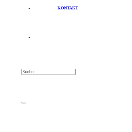
KONTAKT
FAQ
Datenschutz
Impressum
Mitglieder-Login