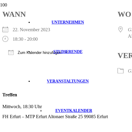
WANN
WO
UNTERNEHMEN
22. November 2023
G
Al
18:30 - 20:00
STUDIERENDE
Zum Kalender hinzufügen
VE
ICS herunterladen
Google Kalender
iCalendar
Office 365
Outlook Live
G
VERANSTALTUNGEN
Treffen
Mittwoch, 18:30 Uhr
EVENTKALENDER
FH Erfurt – MTP Erfurt Altonaer Straße 25 99085 Erfurt