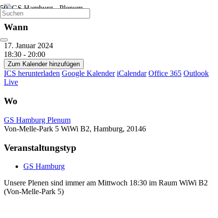
Wann
17. Januar 2024
18:30 - 20:00
Zum Kalender hinzufügen
ICS herunterladen
Google Kalender
iCalendar
Office 365
Outlook
Live
Wo
GS Hamburg Plenum
Von-Melle-Park 5 WiWi B2, Hamburg, 20146
Veranstaltungstyp
GS Hamburg
Unsere Plenen sind immer am Mittwoch 18:30 im Raum WiWi B2
(Von-Melle-Park 5)