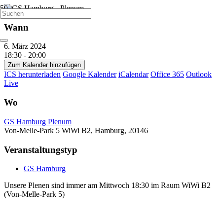
Wann
6. März 2024
18:30 - 20:00
Zum Kalender hinzufügen
ICS herunterladen
Google Kalender
iCalendar
Office 365
Outlook
Live
Wo
GS Hamburg Plenum
Von-Melle-Park 5 WiWi B2, Hamburg, 20146
Veranstaltungstyp
GS Hamburg
Unsere Plenen sind immer am Mittwoch 18:30 im Raum WiWi B2
(Von-Melle-Park 5)