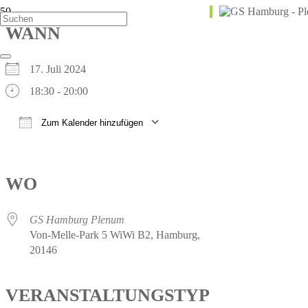
WANN
17. Juli 2024
18:30 - 20:00
Zum Kalender hinzufügen
ICS herunterladen
Google Kalender
iCalendar
Office 365
Outlook Live
WO
GS Hamburg Plenum
Von-Melle-Park 5 WiWi B2, Hamburg,
20146
VERANSTALTUNGSTYP