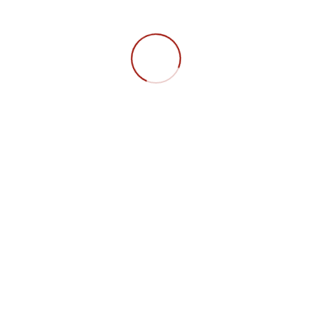
VERANSTALTUNGSTYP
GS Hannover
Plenum
Treffen
Montag, 18:00 Uhr Raum 342 (1501) Conti
Campus
FAQ
Datenschutz
Impressum