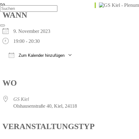
WANN
9. November 2023
19:00 - 20:30
Zum Kalender hinzufügen
ICS herunterladen
Google Kalender
iCalendar
Office 365
Outlook Live
WO
GS Kiel
Olshausenstraße 40, Kiel, 24118
VERANSTALTUNGSTYP