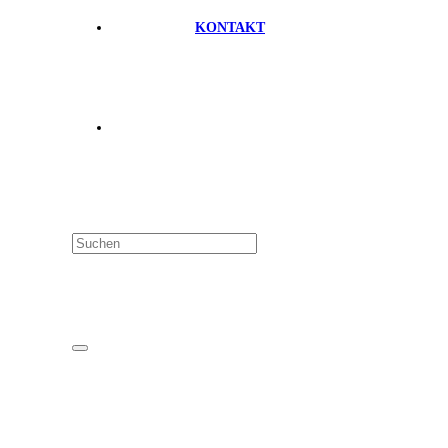
KONTAKT
FAQ
Datenschutz
Impressum
Mitglieder-Login