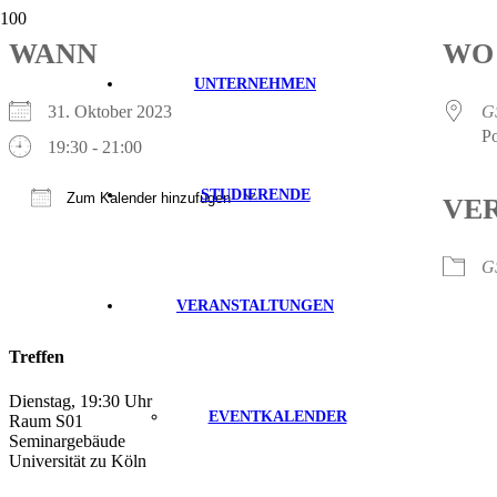
WANN
WO
UNTERNEHMEN
31. Oktober 2023
G
P
19:30 - 21:00
STUDIERENDE
Zum Kalender hinzufügen
VE
ICS herunterladen
Google Kalender
iCalendar
Office 365
Outlook Live
G
VERANSTALTUNGEN
Treffen
Dienstag, 19:30 Uhr
EVENTKALENDER
Raum S01
Seminargebäude
Universität zu Köln