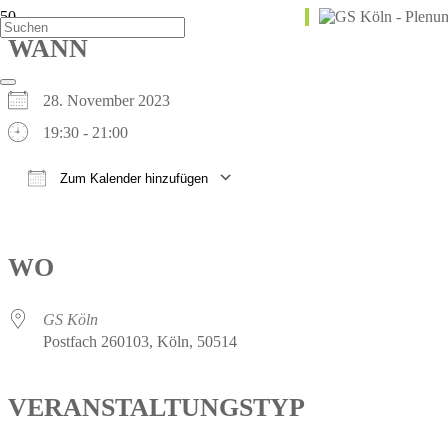
WANN
28. November 2023
19:30 - 21:00
Zum Kalender hinzufügen
ICS herunterladen
Google Kalender
iCalendar
Office 365
Outlook Live
WO
GS Köln
Postfach 260103, Köln, 50514
VERANSTALTUNGSTYP