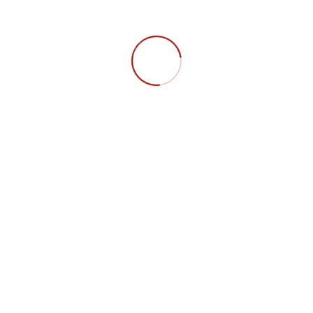
st du die Anmeldung!
FAQ
Datensc