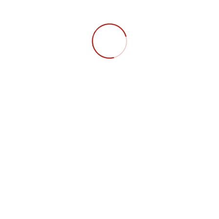
VERANSTALTUNGSTYP
GS Münster
Plenum
Treffen
Montags, 20 Uhr
Juridicum J490, Universitätsstraße 14-16
FAQ
Datenschutz
Impressum