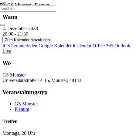
Wann
4. Dezember 2023
20:00 - 21:30
Zum Kalender hinzufügen
ICS herunterladen
Google Kalender
iCalendar
Office 365
Outlook
Live
Wo
GS Münster
Universitätsstraße 14-16, Münster, 48143
Veranstaltungstyp
GS Münster
Plenum
Treffen
Montags, 20 Uhr