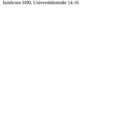
Juridicum J490, Universitätsstraße 14-16
FAQ
Datenschutz
Impressum
Mitglieder-Login
FAQ