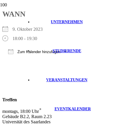
WANN
UNTERNEHMEN
9. Oktober 2023
18:00 - 19:30
STUDIERENDE
Zum Kalender hinzufügen
ICS herunterladen
Google Kalender
iCalendar
Office 365
Outlook Live
VERANSTALTUNGEN
Treffen
EVENTKALENDER
montags, 18:00 Uhr
Gebäude B2.2, Raum 2.23
Universität des Saarlandes