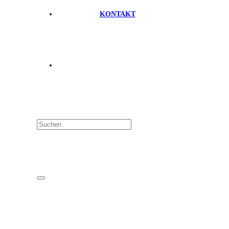
KONTAKT
FAQ
Datenschutz
Impressum
Mitglieder-Login