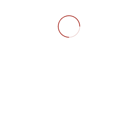
VERANSTALTUNGSTYP
GS Stuttgart
Plenum
Treffen
Montag, 19:00 Uhr
Universität Hohenheim
Raum HS 32
FAQ
Datenschutz
Impressum