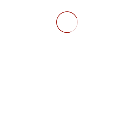
Um möglichst vielen die Chance zu geben, dabei
zu sein, veranstalten wir drei Kick-off-Termine
hintereinander im SR7 der WiFa (jeweils 19:00
Uhr). Am Montag und Mittwoch steht das nähere
Kennenlernen von MTP im Fokus, während wir
am Dienstag (21.04.) beim „Wine and Paint“
Kreativität und Spaß verbinden. Wählt einfach
den Tag aus, der euch am besten passt!
FAQ
Datenschutz
Impressum
Mitglieder-Login