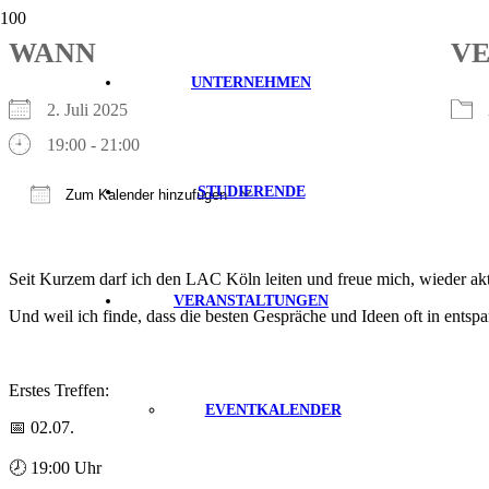
WANN
VE
UNTERNEHMEN
2. Juli 2025
19:00 - 21:00
STUDIERENDE
Zum Kalender hinzufügen
ICS herunterladen
Google Kalender
iCalendar
Office 365
Outlook Live
Seit Kurzem darf ich den LAC Köln leiten und freue mich, wieder akt
VERANSTALTUNGEN
Und weil ich finde, dass die besten Gespräche und Ideen oft in ents
Erstes Treffen:
EVENTKALENDER
📅 02.07.
🕗 19:00 Uhr