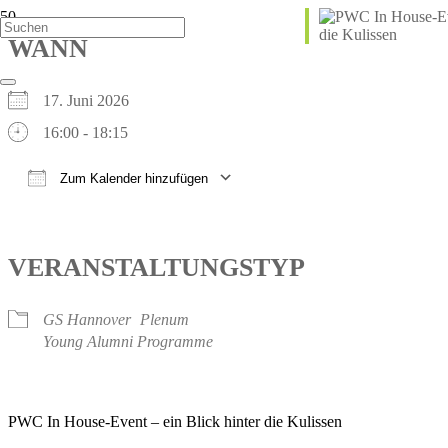
WANN
17. Juni 2026
16:00 - 18:15
Zum Kalender hinzufügen
ICS herunterladen
Google Kalender
iCalendar
Office 365
Outlook Live
VERANSTALTUNGSTYP
GS Hannover
Plenum
Young Alumni Programme
PWC In House-Event – ein Blick hinter die Kulissen