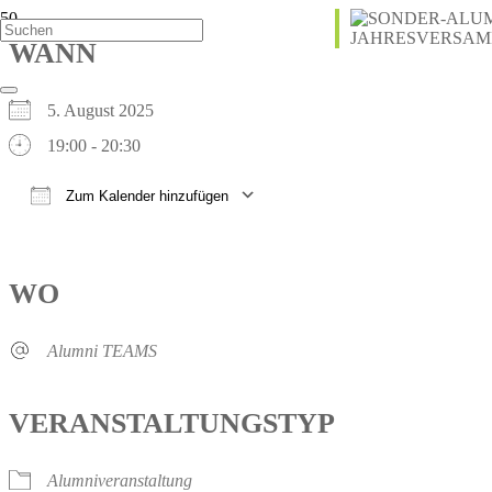
WANN
5. August 2025
19:00 - 20:30
Zum Kalender hinzufügen
ICS herunterladen
Google Kalender
iCalendar
Office 365
Outlook Live
WO
Alumni TEAMS
VERANSTALTUNGSTYP
Alumniveranstaltung