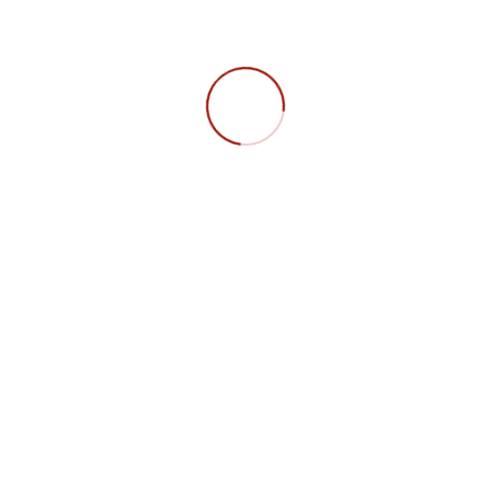
Gemeinsam mit der StepUp AG erhältst du
exklusive
Einblicke in reale Marketing- und
Beratungsansätze. Im
Austausch mit dem CEO lernst du, wie
strategische
Entscheidungen getroffen werden, inklusive
interaktiver
Elemente wie Mystery Shopping.
Raum 332
FAQ
Datenschutz