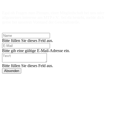
Kontaktiere uns!
Egal ob Fragen zum Plenum, einer Mitgliedschaft bei uns oder
allgemeines Interesse am MTP e.V. bei dir besteht, melde dich
gerne bei unserem Vorstand der Geschäftsstelle.
Bitte füllen Sie dieses Feld aus.
Bitte gib eine gültige E-Mail-Adresse ein.
Bitte füllen Sie dieses Feld aus.
Absenden