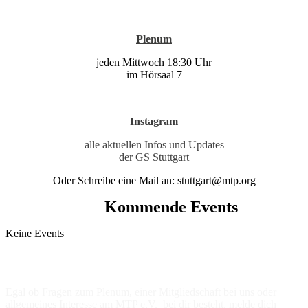
Plenum
jeden Mittwoch 18:30 Uhr
im Hörsaal 7
Instagram
alle aktuellen Infos und Updates
der GS Stuttgart
Oder Schreibe eine Mail an: stuttgart@mtp.org
Kommende Events
Keine Events
Kontaktiere uns!
Egal ob Fragen zum Plenum, einer Mitgliedschaft bei uns oder
allgemeines Interesse am MTP e.V. bei dir besteht, melde dich