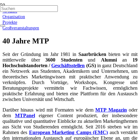
40 Jahre
Organisation
Projekte
Großveranstaltungen
40 Jahre
MTP
Seit der Gründung im Jahr 1981 in
Saarbrücken
bieten wir mit
mittlerweile über
3600 Studenten
und
Alumni
an
19
Hochschulstandorten /
Geschäftsstellen
(GS)
in ganz Deutschland
ein Netzwerk aus Studenten, Akademikern und Unternehmen, um
theoretisches Marketingwissen mit praktischer Anwendung zu
verknüpfen. Durch Vorträge, Workshops, Kongresse und
Beratungsprojekte vermitteln wir Fachwissen, ermöglichen
praktische Erfahrung und bieten eine Plattform für den Austausch
zwischen Universität und Wirtschaft.
Darüber hinaus wird mit Formaten wie dem
MTP Magazin
oder
dem
MTPanel
eigener Content produziert, der insbesondere
qualitative und quantitative Einblicke zu aktuellen Marketingthemen
aus Sicht von Studierenden ermöglicht. Seit 2016 streben wir im
Rahmen des
European Marketing Camps (EMC)
auch verstärkt
den internationalen Austausch auf europäischer Ebene an, um die